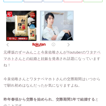
元欅坂のずーみんこと今泉佑唯さんがYoutuberのワタナベ
マホトさんとの結婚と妊娠を発表
され話題になっています
ね！
今泉佑唯さんとワタナベマホトさんの交際期間はいつから
で馴れ初めはなんだったか気になりますよね。
昨年春頃から交際を始められ、交際期間1年で結婚する
と
のことです。