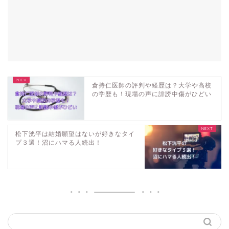
倉持仁医師の評判や経歴は？大学や高校
の学歴も！現場の声に誹謗中傷がひどい
松下洸平は結婚願望はないが好きなタイ
プ３選！沼にハマる人続出！