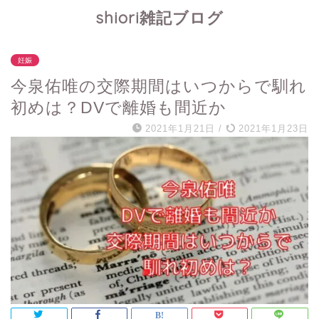
shiori雑記ブログ
妊娠
今泉佑唯の交際期間はいつからで馴れ
初めは？DVで離婚も間近か
2021年1月21日
/
2021年1月23日