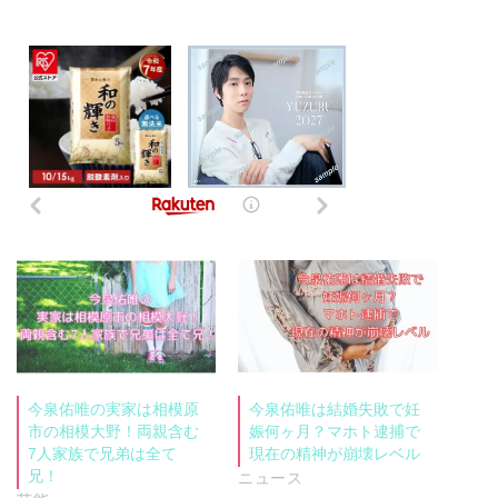
今泉佑唯の実家は相模原
今泉佑唯は結婚失敗で妊
市の相模大野！両親含む
娠何ヶ月？マホト逮捕で
7人家族で兄弟は全て
現在の精神が崩壊レベル
兄！
ニュース