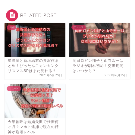
RELATED POST
人物
ニュース
星野源と新垣結衣の共演作ま
岡田ロビン翔子と山寺宏一は
とめ！ぴったんこカンカンク
ラジオが馴れ初め！交際期間
リスマスSPはまた見れる？
はいつから？
2021年5月25日
2021年6月15日
ニュース
今泉佑唯は結婚失敗で妊娠何
ヶ月？マホト逮捕で現在の精
神が崩壊レベル