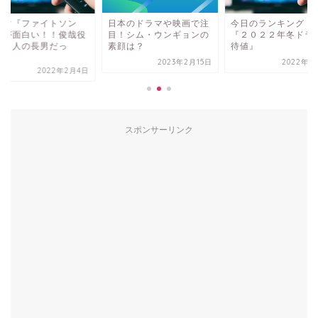
本のドラマや映画で注
今日のランキング・・・
ドラマ『ファイトソ
！シム・ウンギョンの
『２０２２年冬ドラマ期
グ』が面白い！！俊
顔は？
待値』
は有名人の長男だっ
た！！
2023年2月15日
2022年1月11日
2022年2
スポンサーリンク