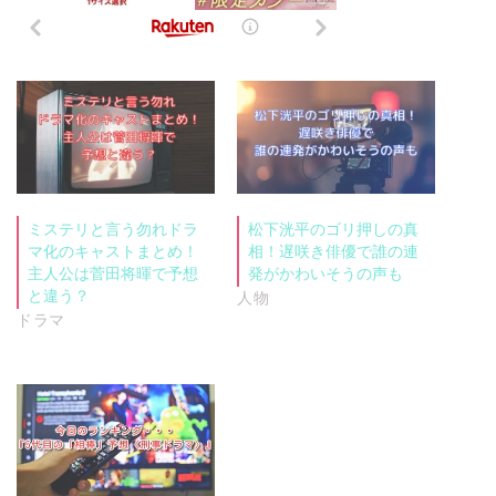
ミステリと言う勿れドラ
松下洸平のゴリ押しの真
マ化のキャストまとめ！
相！遅咲き俳優で誰の連
主人公は菅田将暉で予想
発がかわいそうの声も
と違う？
人物
ドラマ