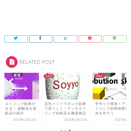
RELATED POST
品
化粧品
化粧品
ンチエイジング効果が
豆乳イソフラボンの効果
手作りで簡単！アン
待できる！ 硫酸塩を使
で若々しく！アンチエイ
イジング効果抜群の
た化粧品の紹介
ジング化粧品を徹底検証
水を作ろう
2023年2月22日
2023年2月22日
2023年2月