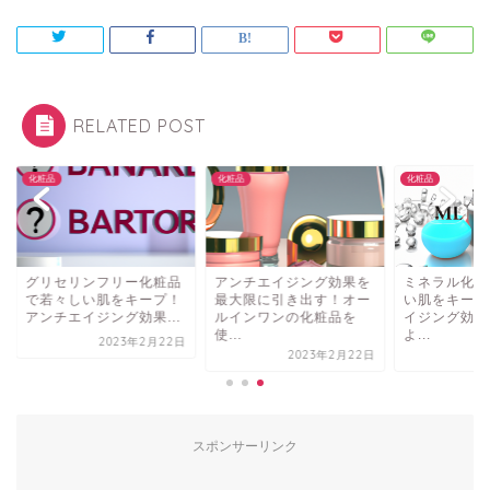
RELATED POST
品
化粧品
化粧品
リセリンフリー化粧品
アンチエイジング効果を
ミネラル化粧品で若
若々しい肌をキープ！
最大限に引き出す！オー
い肌をキープ！アン
ンチエイジング効果...
ルインワンの化粧品を
イジング効果を期待
使...
よ...
2023年2月22日
2023年2月22日
2023年2月
スポンサーリンク