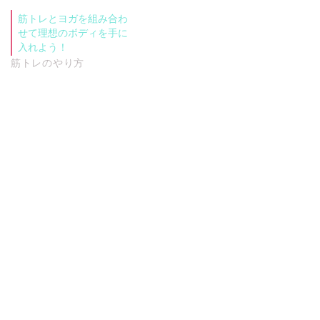
筋トレとヨガを組み合わ
せて理想のボディを手に
入れよう！
筋トレのやり方