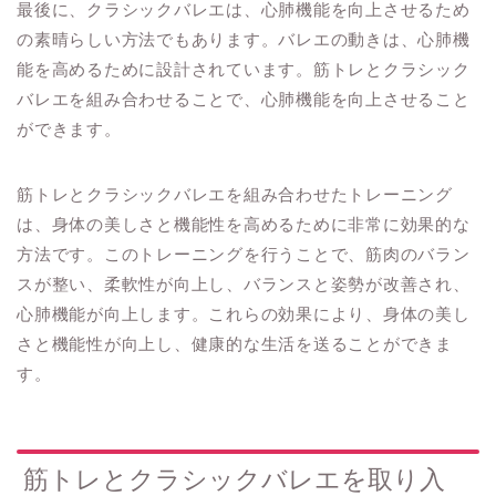
最後に、クラシックバレエは、心肺機能を向上させるため
の素晴らしい方法でもあります。バレエの動きは、心肺機
能を高めるために設計されています。筋トレとクラシック
バレエを組み合わせることで、心肺機能を向上させること
ができます。
筋トレとクラシックバレエを組み合わせたトレーニング
は、身体の美しさと機能性を高めるために非常に効果的な
方法です。このトレーニングを行うことで、筋肉のバラン
スが整い、柔軟性が向上し、バランスと姿勢が改善され、
心肺機能が向上します。これらの効果により、身体の美し
さと機能性が向上し、健康的な生活を送ることができま
す。
筋トレとクラシックバレエを取り入