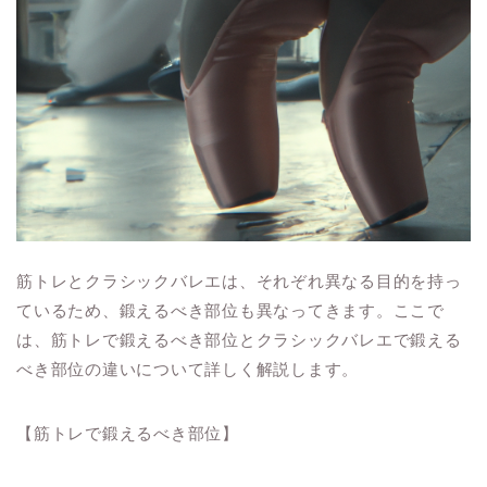
筋トレとクラシックバレエは、それぞれ異なる目的を持っ
ているため、鍛えるべき部位も異なってきます。ここで
は、筋トレで鍛えるべき部位とクラシックバレエで鍛える
べき部位の違いについて詳しく解説します。
【筋トレで鍛えるべき部位】