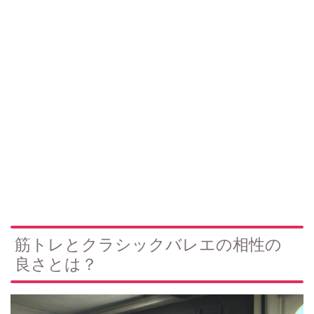
筋トレとクラシックバレエの相性の
良さとは？