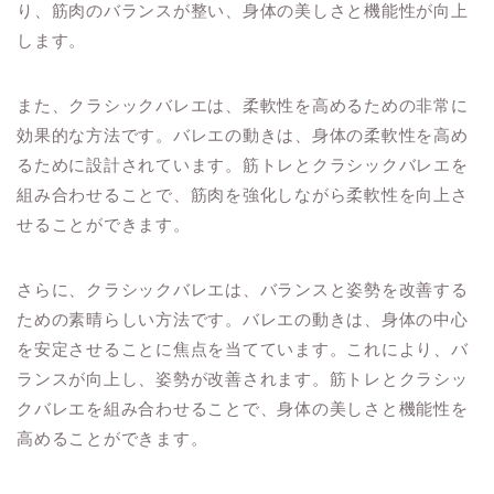
り、筋肉のバランスが整い、身体の美しさと機能性が向上
します。
また、クラシックバレエは、柔軟性を高めるための非常に
効果的な方法です。バレエの動きは、身体の柔軟性を高め
るために設計されています。筋トレとクラシックバレエを
組み合わせることで、筋肉を強化しながら柔軟性を向上さ
せることができます。
さらに、クラシックバレエは、バランスと姿勢を改善する
ための素晴らしい方法です。バレエの動きは、身体の中心
を安定させることに焦点を当てています。これにより、バ
ランスが向上し、姿勢が改善されます。筋トレとクラシッ
クバレエを組み合わせることで、身体の美しさと機能性を
高めることができます。