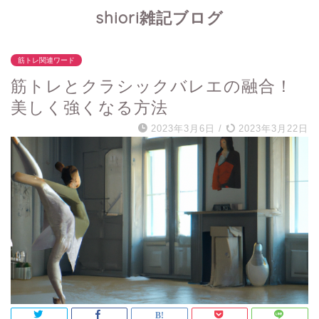
shiori雑記ブログ
筋トレ関連ワード
筋トレとクラシックバレエの融合！
美しく強くなる方法
2023年3月6日
/
2023年3月22日