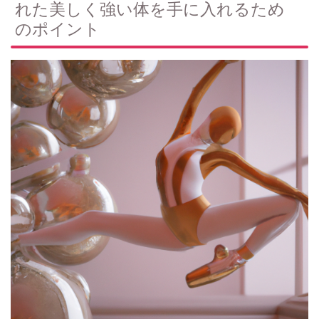
れた美しく強い体を手に入れるため
のポイント