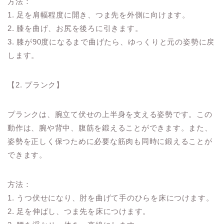
方法：
1. 足を肩幅程度に開き、つま先を外側に向けます。
2. 膝を曲げ、お尻を後ろに引きます。
3. 膝が90度になるまで曲げたら、ゆっくりと元の姿勢に戻
します。
【2. プランク】
プランクは、腕立て伏せの上半身を支える姿勢です。この
動作は、腕や背中、腹筋を鍛えることができます。また、
姿勢を正しく保つために必要な筋肉も同時に鍛えることが
できます。
方法：
1. うつ伏せになり、肘を曲げて手のひらを床につけます。
2. 足を伸ばし、つま先を床につけます。