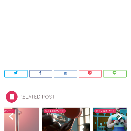
RELATED POST
レ関連ワード
筋トレ関連ワード
筋トレ関連ワード