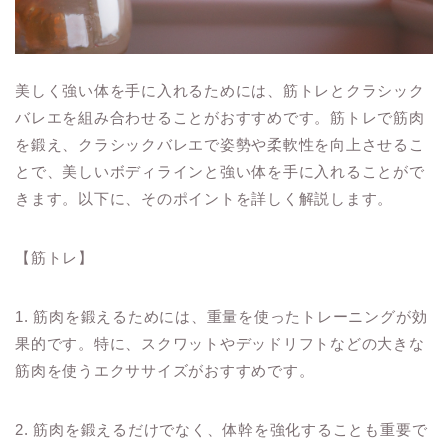
美しく強い体を手に入れるためには、筋トレとクラシック
バレエを組み合わせることがおすすめです。筋トレで筋肉
を鍛え、クラシックバレエで姿勢や柔軟性を向上させるこ
とで、美しいボディラインと強い体を手に入れることがで
きます。以下に、そのポイントを詳しく解説します。
【筋トレ】
1. 筋肉を鍛えるためには、重量を使ったトレーニングが効
果的です。特に、スクワットやデッドリフトなどの大きな
筋肉を使うエクササイズがおすすめです。
2. 筋肉を鍛えるだけでなく、体幹を強化することも重要で