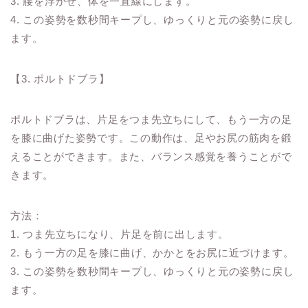
3. 腰を浮かせ、体を一直線にします。
4. この姿勢を数秒間キープし、ゆっくりと元の姿勢に戻し
ます。
【3. ポルトドブラ】
ポルトドブラは、片足をつま先立ちにして、もう一方の足
を膝に曲げた姿勢です。この動作は、足やお尻の筋肉を鍛
えることができます。また、バランス感覚を養うことがで
きます。
方法：
1. つま先立ちになり、片足を前に出します。
2. もう一方の足を膝に曲げ、かかとをお尻に近づけます。
3. この姿勢を数秒間キープし、ゆっくりと元の姿勢に戻し
ます。