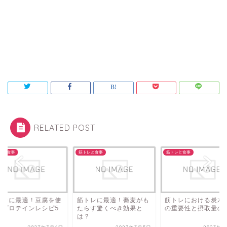
RELATED POST
レと食事
筋トレと食事
筋トレと食事
トレに最適！蕎麦がも
筋トレにおける炭水化物
筋トレに最適！豆腐
らす驚くべき効果と
の重要性と摂取量の目安
ったプロテインレシ
？
選