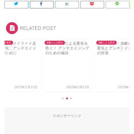
RELATED POST
化が加齢による変化を
による変化
アレルギー：加齢による
加齢による変化
加齢によるメイラー
加齢による変化
ぐ！ アンチエイジング
変化とアンチエイジング
応の変化：アンチエ
ための秘訣
の対策
ングのために
2023年2月21日
2023年2月21日
2023年2月
スポンサーリンク