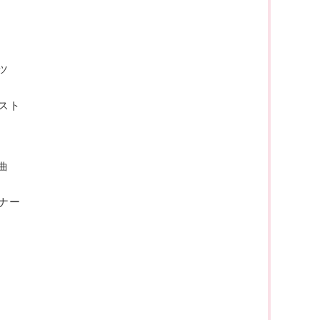
ツ
スト
曲
ナー