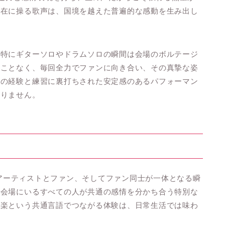
自在に操る歌声は、国境を越えた普遍的な感動を生み出し
、特にギターソロやドラムソロの瞬間は会場のボルテージ
くことなく、毎回全力でファンに向き合い、その真摯な姿
年の経験と練習に裏打ちされた安定感のあるパフォーマン
ありません。
は、アーティストとファン、そしてファン同士が一体となる瞬
、会場にいるすべての人が共通の感情を分かち合う特別な
音楽という共通言語でつながる体験は、日常生活では味わ