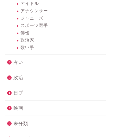
アイドル
アナウンサー
ジャニーズ
スポーツ選手
俳優
政治家
歌い手
占い
政治
日プ
映画
未分類