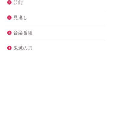
芸能
見逃し
音楽番組
鬼滅の刃