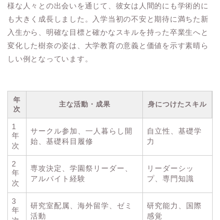
様な人々との出会いを通じて、彼女は人間的にも学術的に
も大きく成長しました。入学当初の不安と期待に満ちた新
入生から、明確な目標と確かなスキルを持った卒業生へと
変化した樹奈の姿は、大学教育の意義と価値を示す素晴ら
しい例となっています。
年
主な活動・成果
身につけたスキル
次
1
サークル参加、一人暮らし開
自立性、基礎学
年
始、基礎科目履修
力
次
2
専攻決定、学園祭リーダー、
リーダーシッ
年
アルバイト経験
プ、専門知識
次
3
研究室配属、海外留学、ゼミ
研究能力、国際
年
活動
感覚