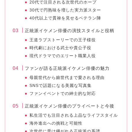
20代で注目される次世代のホープ
30代で円熟味を増した実力派スター
40代以上で貫禄を見せるベテラン陣
正統派イケメン俳優の演技スタイルと役柄
王道ラブストーリーでの王子様役
時代劇における武士や貴公子役
現代ドラマでのエリート職業人役
ファンが語る正統派イケメン俳優の魅力
母親世代から娘世代まで愛される理由
SNSで話題になる美麗な写真集
ファンイベントでの紳士的な対応
正統派イケメン俳優のプライベートと今後
私生活でも注目される上品なライフスタイル
海外進出への挑戦と可能性
次世代に受け継がれる正統派の系譜