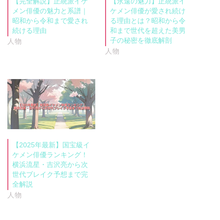
【完全解説】正統派イケ
【永遠の魅力】正統派イ
メン俳優の魅力と系譜｜
ケメン俳優が愛され続け
昭和から令和まで愛され
る理由とは？昭和から令
続ける理由
和まで世代を超えた美男
子の秘密を徹底解剖
人物
人物
【2025年最新】国宝級イ
ケメン俳優ランキング！
横浜流星・吉沢亮から次
世代ブレイク予想まで完
全解説
人物