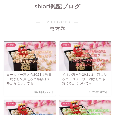
shiori雑記ブログ
― CATEGORY ―
恵方巻
恵方巻
恵方巻
ヨーカドー恵方巻2021は当日
イオン恵方巻2021は半額にな
予約なしで買える？半額は何
る？カロリーや予約なしでも
時からについても！
買えるかについても
2021年1月27日
2021年1月26日
恵方巻
恵方巻