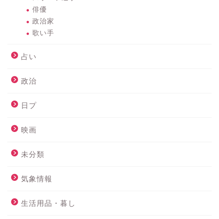
俳優
政治家
歌い手
占い
政治
日プ
映画
未分類
気象情報
生活用品・暮し