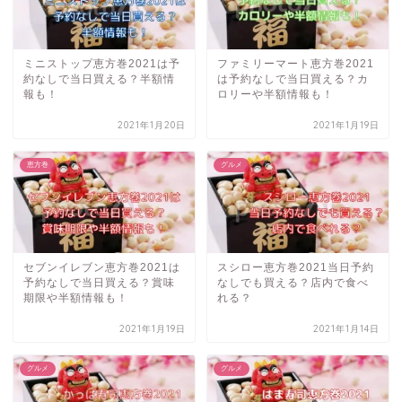
ミニストップ恵方巻2021は予
ファミリーマート恵方巻2021
約なしで当日買える？半額情
は予約なしで当日買える？カ
報も！
ロリーや半額情報も！
2021年1月20日
2021年1月19日
恵方巻
グルメ
セブンイレブン恵方巻2021は
スシロー恵方巻2021当日予約
予約なしで当日買える？賞味
なしでも買える？店内で食べ
期限や半額情報も！
れる？
2021年1月19日
2021年1月14日
グルメ
グルメ