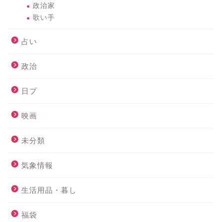
政治家
歌い手
占い
政治
日プ
映画
未分類
気象情報
生活用品・暮し
福袋