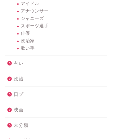
アイドル
アナウンサー
ジャニーズ
スポーツ選手
俳優
政治家
歌い手
占い
政治
日プ
映画
未分類