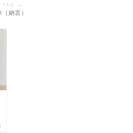
 TAG ―
幸（納言）
日