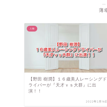
―
薄
人物
【野田 樹潤】１６歳美人レーシングド
ライバーが『天才ｖｓ大群』に出
演！！
2022年2月16