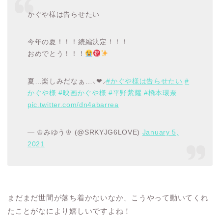
かぐや様は告らせたい
今年の夏！！！続編決定！！！
おめでとう！！！
夏…楽しみだなぁ…⸜❤︎⸝‍
#かぐや様は告らせたい
#
かぐや様
#映画かぐや様
#平野紫耀
#橋本環奈
pic.twitter.com/dn4abarrea
— ♔みゆう♔ (@SRKYJG6LOVE)
January 5,
2021
まだまだ世間が落ち着かないなか、こうやって動いてくれ
たことがなにより嬉しいですよね！