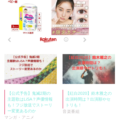
【公式予告】鬼滅2期の
【紅白2020】鈴木雅之の
主題歌はLiSA？声優情報
出演時間は？出演順やセ
も！フジ放送でストーリ
トリも！
ー変更あるのか
音楽番組
マンガ・アニメ