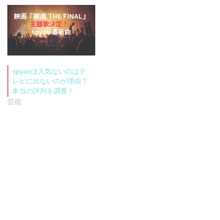
spyairは人気ないのはテ
レビに出ないのが理由？
本当の評判を調査！
芸能