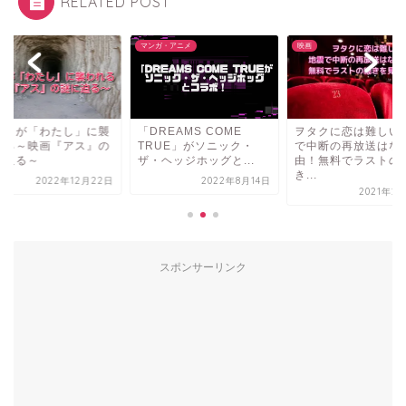
RELATED POST
ガ・アニメ
映画
映画
REAMS COME
ヲタクに恋は難しい地震
「私」が「わたし」
RUE」がソニック・
で中断の再放送はない理
われる～映画『アス
ヘッジホッグと...
由！無料でラストの続
謎に迫る～
き...
2022年8月14日
2022年12月
2021年2月14日
スポンサーリンク