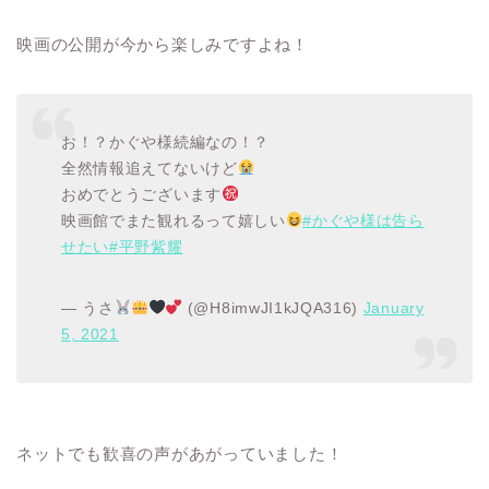
映画の公開が今から楽しみですよね！
お！？かぐや様続編なの！？
全然情報追えてないけど
おめでとうございます
映画館でまた観れるって嬉しい
#かぐや様は告ら
せたい
#平野紫耀
— うさ
(@H8imwJI1kJQA316)
January
5, 2021
ネットでも歓喜の声があがっていました！