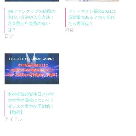
INIファンクラブの値段の
プティマイン福袋2021は
支払い方法や入会方法！
店頭販売ある？売り切れ
月会費と年会費の違い
たら再販は？
は？
福袋
日プ
木村柾哉の誕生日と中学
や大学や高校について！
ダンスの実力が圧倒的！
【動画】
アイドル