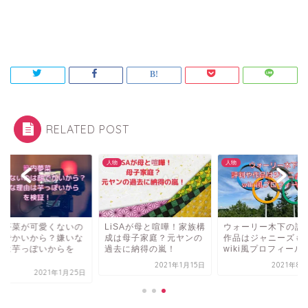
RELATED POST
人物
人物
内夢菜が可愛くないの
LiSAが母と喧嘩！家族構
ウォーリー木下の評
顔でかいから？嫌いな
成は母子家庭？元ヤンの
作品はジャニーズも
由は芋っぽいからを
過去に納得の嵐！
wiki風プロフィール
.
2021年1月15日
2021年8
2021年1月25日