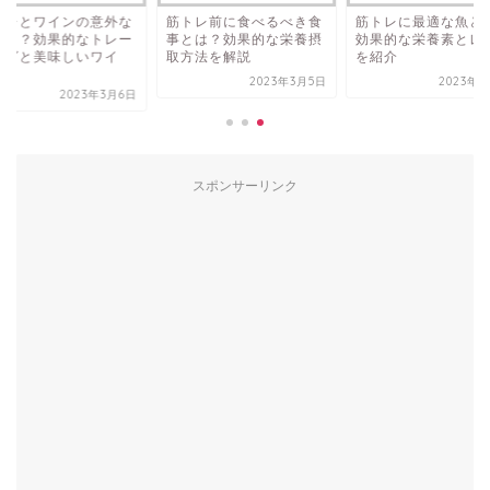
トレとワインの意外な
筋トレ前に食べるべき食
筋トレに最適な魚と
係！？効果的なトレー
事とは？効果的な栄養摂
効果的な栄養素とレ
ングと美味しいワイ
取方法を解説
を紹介
.
2023年3月5日
2023年3
2023年3月6日
スポンサーリンク