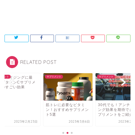
RELATED POST
リメント
サプリメント
アンチエイジングに
サプリメント
適！ビタミンCサプ
ントのすごい効果
トレに必要なビタミ
30代でも！アンチエイジ
！おすすめサプリメン
ング効果を期待できるサ
5選
プリメントをご紹介
2023年3月6日
2023年2月23日
2023年2月