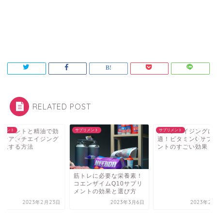
RELATED POST
プリメントと精油で効
リメント
サプリメント
アンチエイジングに
サプリメント
的なアンチエイジング
適！ビタミンCサプ
実現する方法
ントのすごい効果
筋トレに必要な栄養素！
コエンザイムQ10サプリ
メントの効果と選び方
2023年2月23日
2023年3月6日
2023年2月