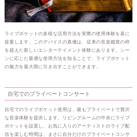
ライブポケットの多様な活用方法を実際の使用体験を基に
提案します。このデバイスの真価は、従来の音楽鑑賞の枠
を超えた新しいエンターテイメント体験にあります。シー
ンに応じた最適な使用方法を知ることで、ライブポケット
の魅力を最大限に引き出すことができます。
自宅でのプライベートコンサート
自宅でのライブポケット使用は、最もプライベートで贅沢
な音楽体験を提供します。リビングルームの中央にライブ
ポケットを設置し、お気に入りのアーティストのライブ配
信を楽しむ時間は、まさに自分だけのプライベートコンサ