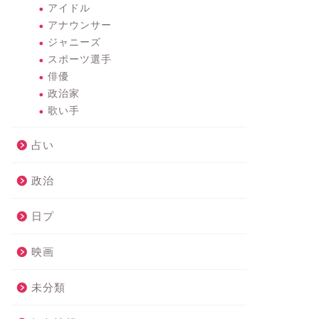
アイドル
アナウンサー
ジャニーズ
スポーツ選手
俳優
政治家
歌い手
占い
政治
日プ
映画
未分類