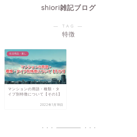
shiori雑記ブログ
― TAG ―
特徴
生活用品・暮し
マンションの用語・種類・タ
イプ別特徴について【その1】
2022年1月18日