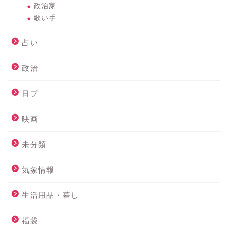
政治家
歌い手
占い
政治
日プ
映画
未分類
気象情報
生活用品・暮し
福袋