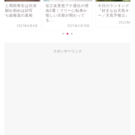
江友里恵アナ退社の理
今日のランキング・・・
鈴木唯と岡田将生は
2選！フリーに転身か
『好きなお天気キャスタ
でなく馴れ初めは試
しい旦那が関わって
ー／天気予報士』
会！勝ち組報道の真
.
は！
2022年6月28日
2021年2月10日
2021年6
スポンサーリンク