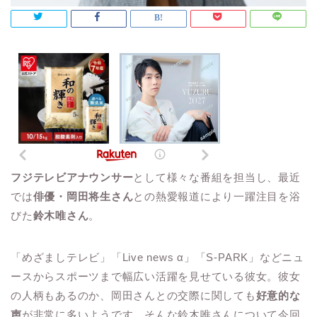
フジテレビアナウンサー
として様々な番組を担当し、最近
では
俳優・岡田将生さん
との熱愛報道により一躍注目を浴
びた
鈴木唯さん
。
「めざましテレビ」「Live news α」「S-PARK」などニュ
ースからスポーツまで幅広い活躍を見せている彼女。彼女
の人柄もあるのか、岡田さんとの交際に関しても
好意的な
声
が非常に多いようです。そんな鈴木唯さんについて今回