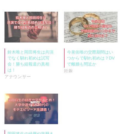
鈴木唯と岡田将生は共演
今泉佑唯の交際期間はい
でなく馴れ初めは試写
つからで馴れ初めは？DV
会！勝ち組報道の真相
で離婚も間近か
は！
妊娠
アナウンサー
岡田将生の経歴や学歴ま