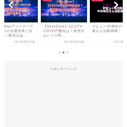
exyZone】SZ10TH
デビュー40周年の中森明
SnowManアリーナ
DVD円盤化は？発売日
菜さん活動再開！
ー2021の当選倍率
つで特...
落結果！配信はあ...
2021年6月16日
2022年9月5日
2021年8
スポンサーリンク